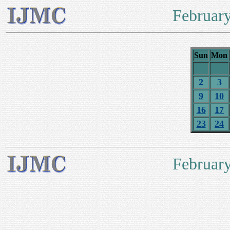
Februar
Sun
Mon
2
3
9
10
16
17
23
24
Februar